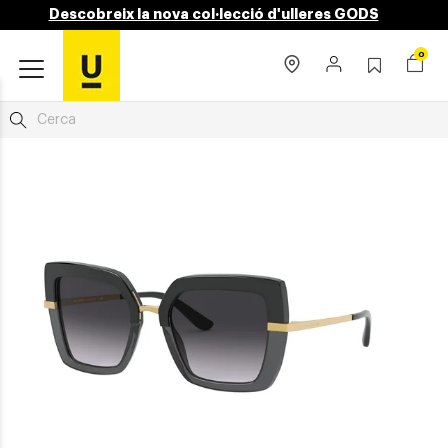
Descobreix la nova col·lecció d'ulleres GODS
0