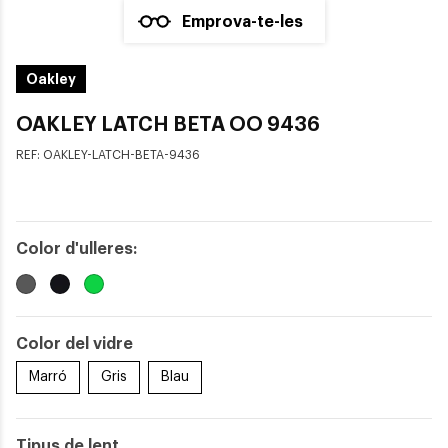
Emprova-te-les
Oakley
OAKLEY LATCH BETA OO 9436
REF:
OAKLEY-LATCH-BETA-9436
Color d'ulleres:
Color del vidre
Marró
Gris
Blau
Tipus de lent