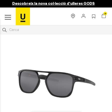
Descobreix la nova col·lecció d'ulleres GODS
0