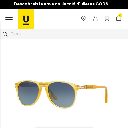
Descobreix la nova col·lecció d'ulleres GODS
0