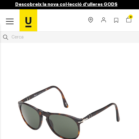
Descobreix la nova col·lecció d'ulleres GODS
0