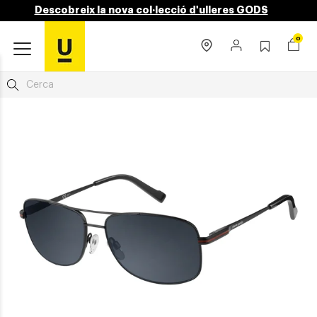
Descobreix la nova col·lecció d'ulleres GODS
0