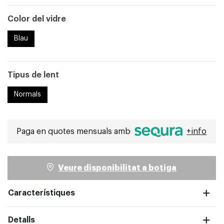
Seleccionat
Color del vidre
Blau
pantalla completa
Tipus de lent
Normals
Paga en quotes mensuals amb
+info
Veure disponibilitat a botiga
Característiques
Detalls