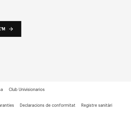
'M
sa
Club Univisionarios
ranties
Declaracions de conformitat
Registre sanitàri