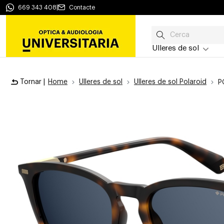
669 343 408
|
Contacte
Ulleres de sol
Tornar |
Home
Ulleres de sol
Ulleres de sol Polaroid
P