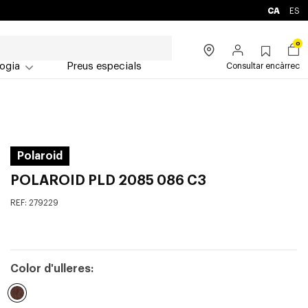
CA
ES
0
ogia
Preus especials
Consultar encàrrec
Polaroid
POLAROID PLD 2085 086 C3
REF:
279229
Color d'ulleres: