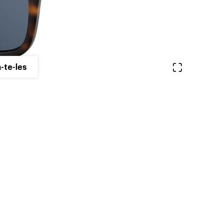
Veure en 
-te-les