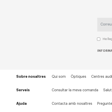
He lle
INFORMA
Sobre nosaltres
Qui som
Òptiques
Centres audi
Serveis
Consultar la meva comanda
Salut
Ajuda
Contacta amb nosaltres
Pregunte