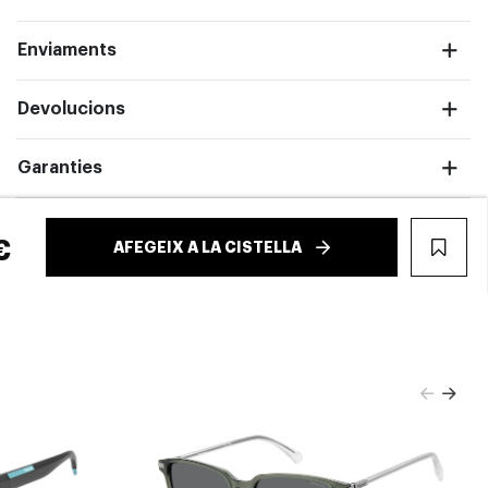
Enviaments
Devolucions
Garanties
€
AFEGEIX A LA CISTELLA
WIS