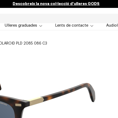
Descobreix la nova col·lecció d'ulleres GODS
Ulleres graduades
Lents de contacte
Audiol
OLAROID PLD 2085 086 C3