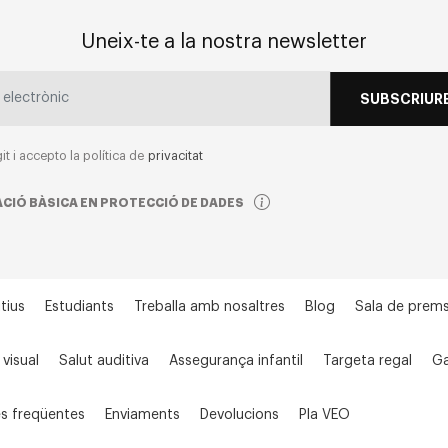
Uneix-te a la nostra newsletter
SUBSCRIURE
git i accepto la política de
privacitat
CIÓ BÀSICA EN PROTECCIÓ DE DADES
tius
Estudiants
Treballa amb nosaltres
Blog
Sala de prem
 visual
Salut auditiva
Assegurança infantil
Targeta regal
Ga
s freqüentes
Enviaments
Devolucions
Pla VEO