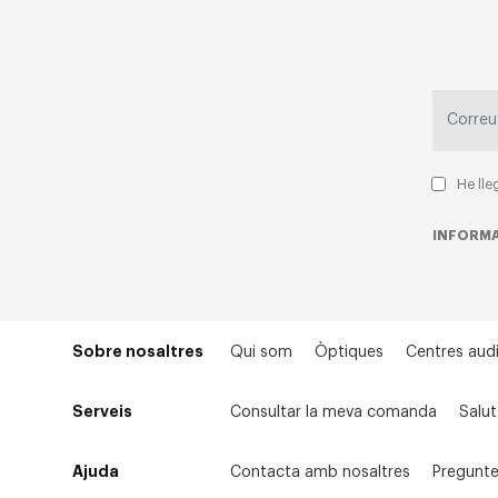
He lle
INFORMA
Sobre nosaltres
Qui som
Òptiques
Centres audi
Serveis
Consultar la meva comanda
Salut
Ajuda
Contacta amb nosaltres
Pregunte