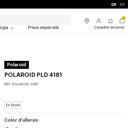
CA
ES
0
ogia
Preus especials
Consultar encàrrec
Polaroid
POLAROID PLD 4181
REF:
POLAROID-4181
En Stock
Color d'ulleres: