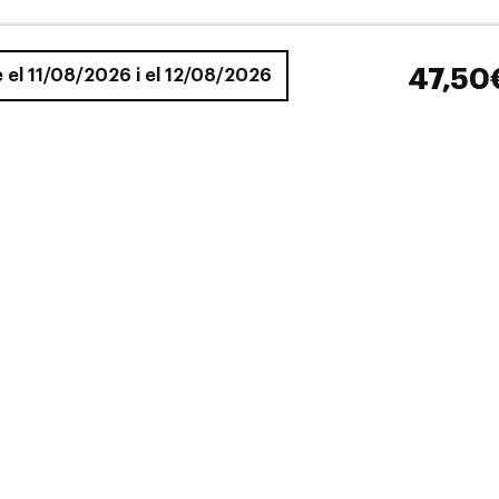
47,50
e el 11/08/2026 i el 12/08/2026
Polaroid
Polaroid
Polaroid
POLAROID PLD 4161
POLAROID PLD 4163
POLAROID 
47,50€
47,50€
64,25€
2 colors
2 colors
2 colors