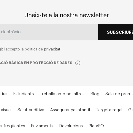
Uneix-te a la nostra newsletter
SUBSCRIURE
git i accepto la política de
privacitat
CIÓ BÀSICA EN PROTECCIÓ DE DADES
tius
Estudiants
Treballa amb nosaltres
Blog
Sala de prem
 visual
Salut auditiva
Assegurança infantil
Targeta regal
Ga
s freqüentes
Enviaments
Devolucions
Pla VEO