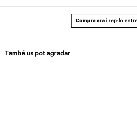
Compra ara
i rep-lo entr
També us pot agradar
Polaroid
POLAROID PLD 4059
Polaroid
47,50€
POLAROID PLD 6003NS V08 LA
47,50€