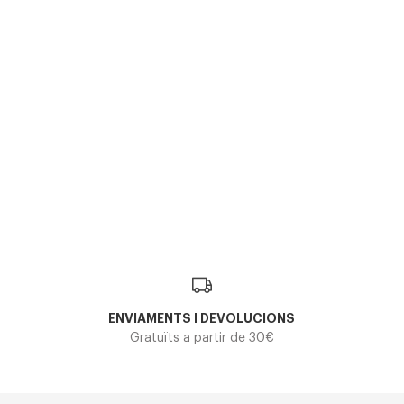
Polaroid
Polaroid
POLAROID PLD 6192
POLAROID PLD 4175S
47,50€
80,10€
2 colors
En Stock
ENVIAMENTS I DEVOLUCIONS
Gratuïts a partir de 30€