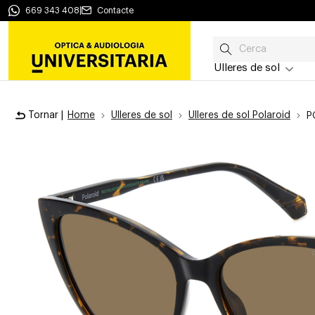
669 343 408
|
Contacte
Ulleres de sol
Tornar |
Home
Ulleres de sol
Ulleres de sol Polaroid
P