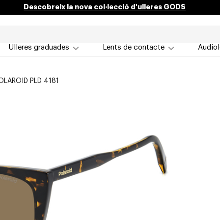
Descobreix la nova col·lecció d'ulleres GODS
Ulleres graduades
Lents de contacte
Audiol
OLAROID PLD 4181