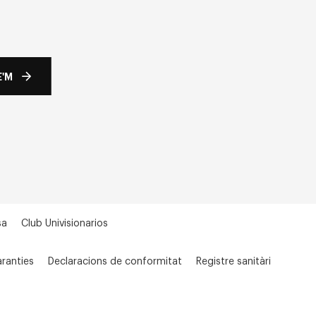
'M
sa
Club Univisionarios
ranties
Declaracions de conformitat
Registre sanitàri