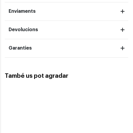
Enviaments
Devolucions
Garanties
També us pot agradar
Ray-Ban
RAY-BAN RB 3663
Ray-Ban