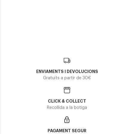
Ray-Ban
RAY-BAN NEW AVIATOR RB 3625
125,30€
2 colors
ENVIAMENTS I DEVOLUCIONS
Gratuïts a partir de 30€
CLICK & COLLECT
Recollida a la botiga
PAGAMENT SEGUR