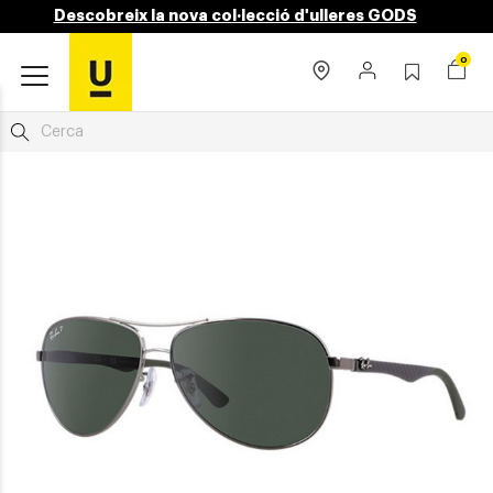
Descobreix la nova col·lecció d'ulleres GODS
0