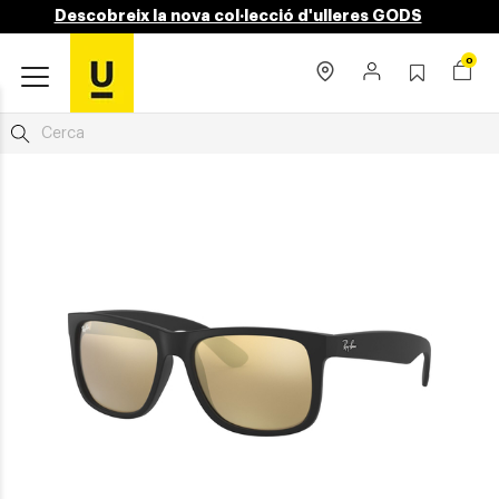
Descobreix la nova col·lecció d'ulleres GODS
0