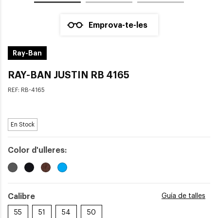
Emprova-te-les
Ray-Ban
RAY-BAN JUSTIN RB 4165
REF:
RB-4165
En Stock
Color d'ulleres:
Calibre
Guía de talles
55
51
54
50