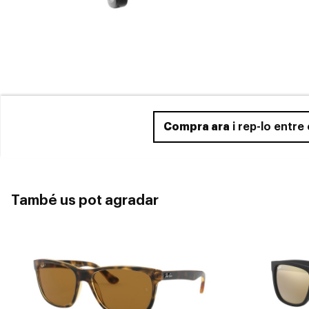
Compra ara
i rep-lo entre
També us pot agradar