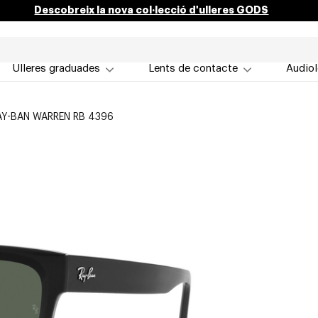
Descobreix la nova col·lecció d'ulleres GODS
Ulleres graduades
Lents de contacte
Audiol
AY-BAN WARREN RB 4396