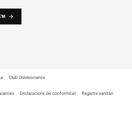
'M
sa
Club Univisionarios
ranties
Declaracions de conformitat
Registre sanitàri