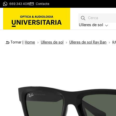
669 343 408
|
Contacte
Ulleres de sol
Tornar |
Home
Ulleres de sol
Ulleres de sol Ray Ban
R