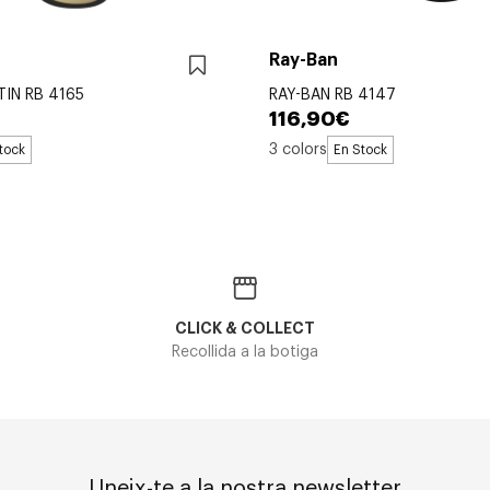
Ray-Ban
TIN RB 4165
RAY-BAN RB 4147
116,90€
3 colors
tock
En Stock
CLICK & COLLECT
Recollida a la botiga
Uneix-te a la nostra newsletter