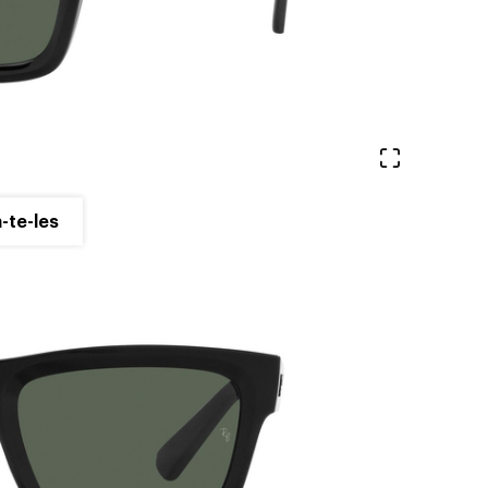
Veure en 
-te-les