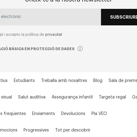
SUBSCRIURE
git i accepto la política de
privacitat
CIÓ BÀSICA EN PROTECCIÓ DE DADES
tius
Estudiants
Treballa amb nosaltres
Blog
Sala de prem
 visual
Salut auditiva
Assegurança infantil
Targeta regal
Ga
s freqüentes
Enviaments
Devolucions
Pla VEO
omocions
Progressives
Tot per descobrir