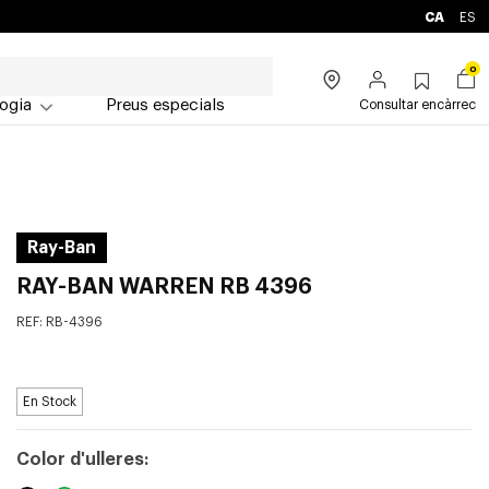
CA
ES
0
ogia
Preus especials
Consultar encàrrec
Ray-Ban
RAY-BAN WARREN RB 4396
REF:
RB-4396
En Stock
Color d'ulleres: