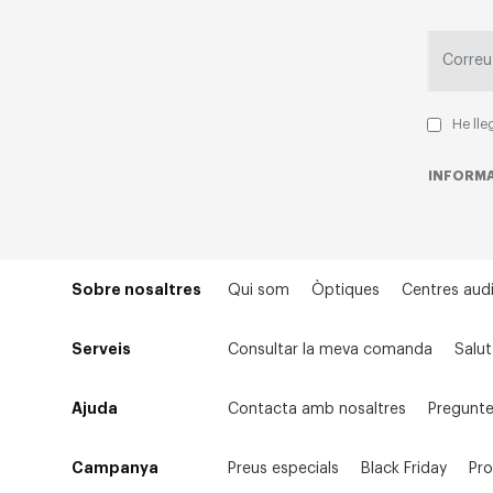
He lle
INFORMA
Sobre nosaltres
Qui som
Òptiques
Centres audi
Serveis
Consultar la meva comanda
Salut
Ajuda
Contacta amb nosaltres
Pregunte
Campanya
Preus especials
Black Friday
Pr