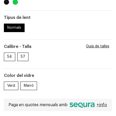
Tipus de lent
Normals
pantalla completa
Calibre - Talla
Guía de talles
54
57
Color del vidre
Verd
Marró
Paga en quotes mensuals amb
+info