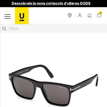
Descobreix la nova col·lecció d'ulleres GODS
0