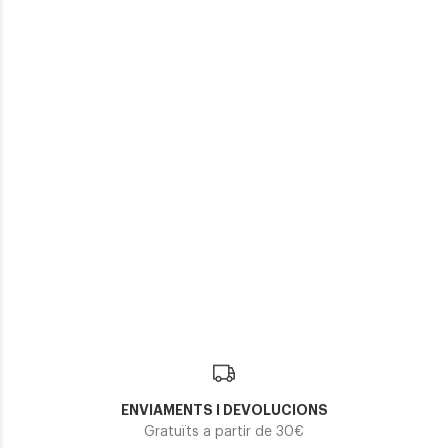
239,25€
TOM FORD LEIGH-02 FT 1115
262,35€
2 colors
Tom Ford
TOM FORD PENNY FT 1086
239,25€
ENVIAMENTS I DEVOLUCIONS
Gratuïts a partir de 30€