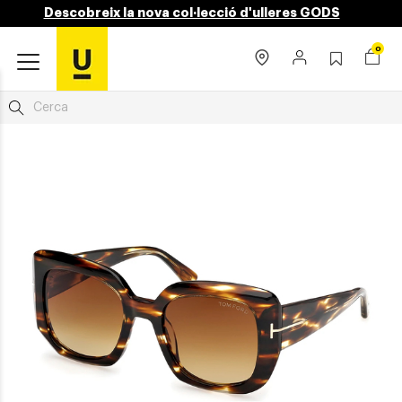
Descobreix la nova col·lecció d'ulleres GODS
0