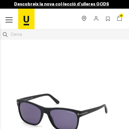
Descobreix la nova col·lecció d'ulleres GODS
0