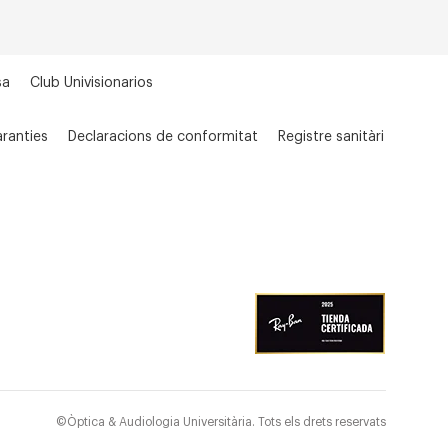
sa
Club Univisionarios
ranties
Declaracions de conformitat
Registre sanitàri
©Òptica & Audiologia Universitària. Tots els drets reservats