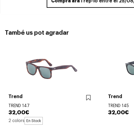
Compra ara
i rep-lo entre el 25/0
També us pot agradar
Trend
Trend
TREND 147
TREND 145
32,00€
32,00€
2 colors
En Stock