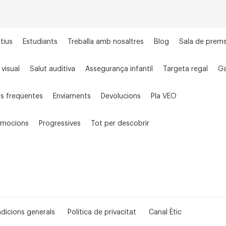
tius
Estudiants
Treballa amb nosaltres
Blog
Sala de prem
 visual
Salut auditiva
Assegurança infantil
Targeta regal
Ga
s freqüentes
Enviaments
Devolucions
Pla VEO
omocions
Progressives
Tot per descobrir
dicions generals
Política de privacitat
Canal Ètic