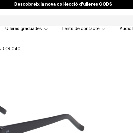
Descobreix la nova col·lecció d'ulleres GODS
Ulleres graduades
Lents de contacte
Audiol
ND OU040