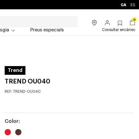
CA
ES
0
ogia
Preus especials
Consultar encàrrec
Trend
TREND OU040
REF:
TREND-OU040
Color: