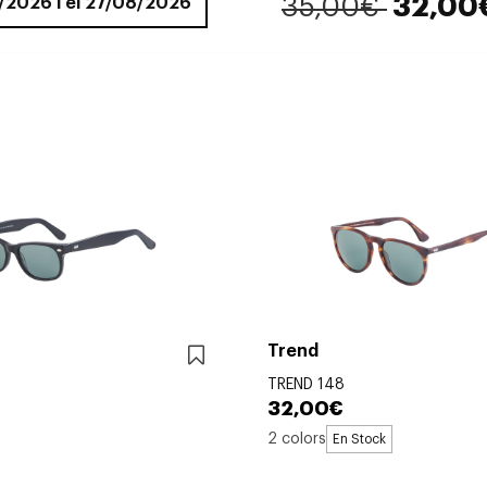
35,00€
32,00
8/2026 i el 27/08/2026
Trend
TREND 148
32,00€
2 colors
En Stock