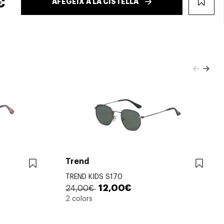
€
AFEGEIX A LA CISTELLA
WIS
Trend
TREND KIDS S170
12,00€
24,00€
2 colors