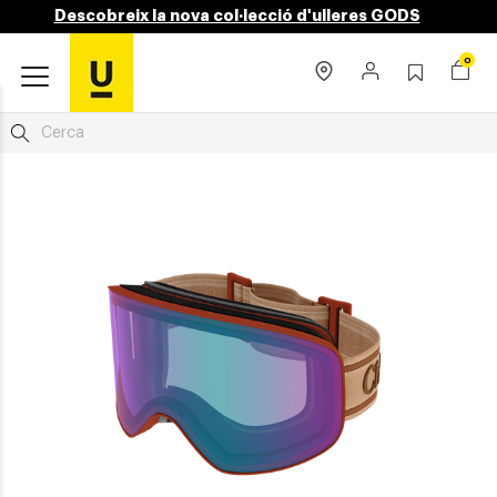
Descobreix la nova col·lecció d'ulleres GODS
0