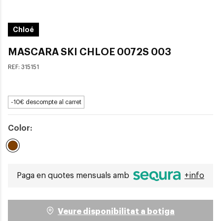
Chloé
MASCARA SKI CHLOE 0072S 003
REF:
315151
-10€ descompte al carret
Color:
Seleccionat
Paga en quotes mensuals amb
+info
Veure disponibilitat a botiga