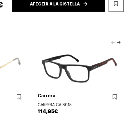
€
AFEGEIX A LA CISTELLA
WIS
Carrera
CARRERA CA 8915
114,95€