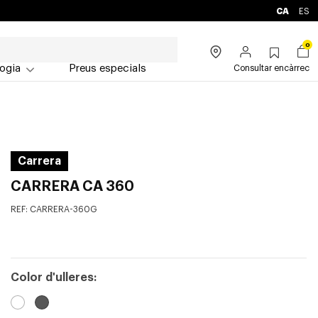
CA
ES
0
ogia
Preus especials
Consultar encàrrec
Carrera
CARRERA CA 360
REF:
CARRERA-360G
Color d'ulleres: