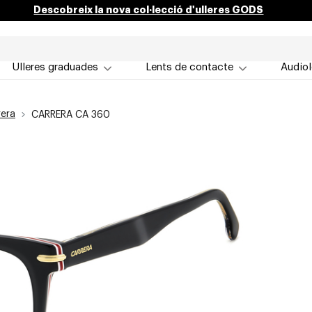
Descobreix la nova col·lecció d'ulleres GODS
Ulleres graduades
Lents de contacte
Audiol
rera
CARRERA CA 360