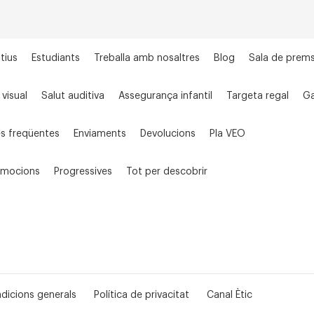
tius
Estudiants
Treballa amb nosaltres
Blog
Sala de prem
 visual
Salut auditiva
Assegurança infantil
Targeta regal
Ga
s freqüentes
Enviaments
Devolucions
Pla VEO
omocions
Progressives
Tot per descobrir
dicions generals
Política de privacitat
Canal Ètic