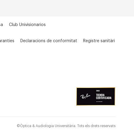
sa
Club Univisionarios
ranties
Declaracions de conformitat
Registre sanitàri
©Òptica & Audiologia Universitària. Tots els drets reservats