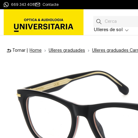
669 343 408
|
Contacte
Ulleres de sol
Tornar |
Home
Ulleres graduades
Ulleres graduades Car