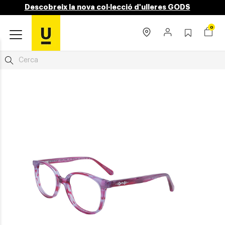
Descobreix la nova col·lecció d'ulleres GODS
0