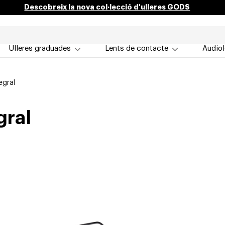
Descobreix la nova col·lecció d'ulleres GODS
Ulleres graduades
Lents de contacte
Audiol
egral
gral