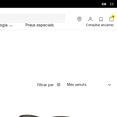
CA
ES
0
ogia
Preus especials
Consultar encàrrec
Filtrar per