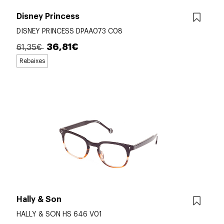
Disney Princess
DISNEY PRINCESS DPAA073 C08
36,81€
61,35€
Rebaixes
Hally & Son
HALLY & SON HS 646 V01