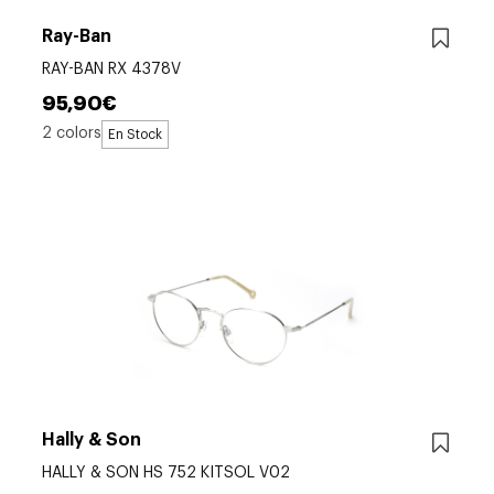
Ray-Ban
RAY-BAN RX 4378V
95,90€
2 colors
En Stock
Hally & Son
HALLY & SON HS 752 KITSOL V02