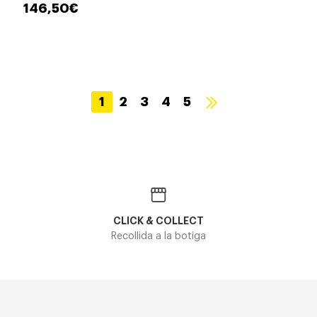
146,50€
1
2
3
4
5
CLICK & COLLECT
Recollida a la botiga