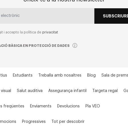
SUBSCRIURE
git i accepto la política de
privacitat
CIÓ BÀSICA EN PROTECCIÓ DE DADES
tius
Estudiants
Treballa amb nosaltres
Blog
Sala de prem
 visual
Salut auditiva
Assegurança infantil
Targeta regal
Ga
s freqüentes
Enviaments
Devolucions
Pla VEO
omocions
Progressives
Tot per descobrir