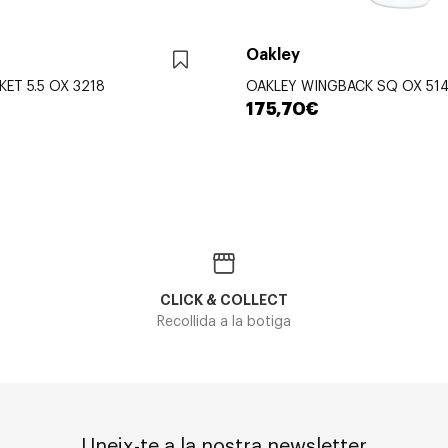
Oakley
ET 5.5 OX 3218
OAKLEY WINGBACK SQ OX 51
175,70€
CLICK & COLLECT
Recollida a la botiga
Uneix-te a la nostra newsletter