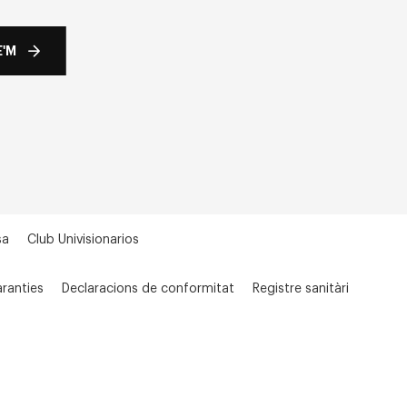
'M
sa
Club Univisionarios
ranties
Declaracions de conformitat
Registre sanitàri