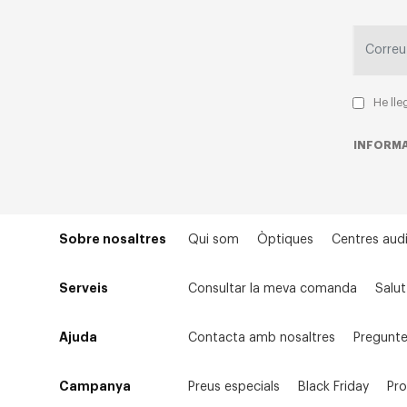
He lle
INFORMA
Sobre nosaltres
Qui som
Òptiques
Centres audi
Serveis
Consultar la meva comanda
Salut
Ajuda
Contacta amb nosaltres
Pregunte
Campanya
Preus especials
Black Friday
Pr