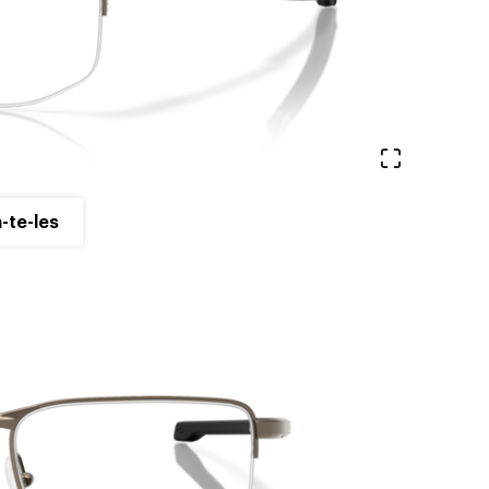
Veure en 
-te-les