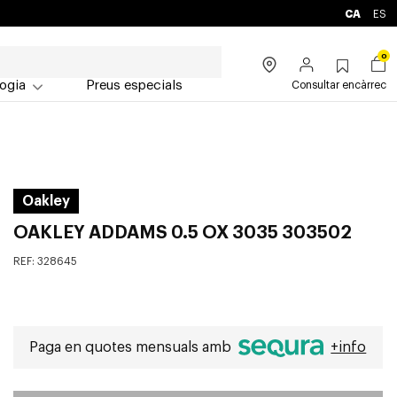
CA
ES
0
ogia
Preus especials
Consultar encàrrec
Oakley
OAKLEY ADDAMS 0.5 OX 3035 303502
REF:
328645
Paga en quotes mensuals amb
+info