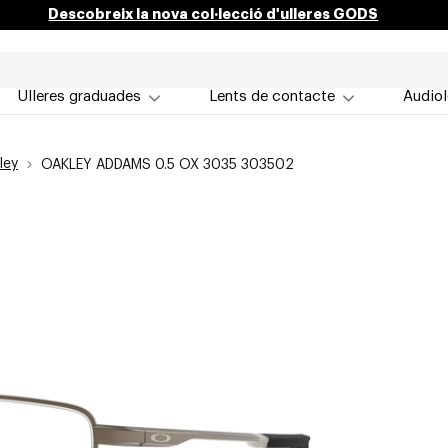
Descobreix la nova col·lecció d'ulleres GODS
Ulleres graduades
Lents de contacte
Audiol
ley
OAKLEY ADDAMS 0.5 OX 3035 303502