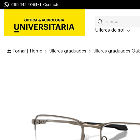
669 343 408
|
Contacte
Ulleres de sol
Tornar |
Home
Ulleres graduades
Ulleres graduades Oak