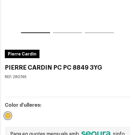
Pierre Cardin
PIERRE CARDIN PC PC 8849 3YG
REF:
280746
Color d'ulleres:
Seleccionat
Paga en quotes mensuals amb
+info