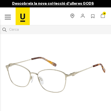
Descobreix la nova col·lecció d'ulleres GODS
0