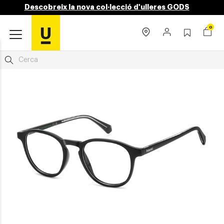
Descobreix la nova col·lecció d'ulleres GODS
0