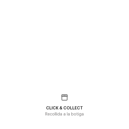
Prad
Prada
Prada
A13V
PRADA
PRADA PR A10V
€
182
238,00€
PRADA PR A14V 17N101
2 colo
252,00€
CLICK & COLLECT
Recollida a la botiga