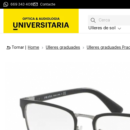
669 343 408
|
Contacte
Ulleres de sol
Tornar |
Home
Ulleres graduades
Ulleres graduades Pra