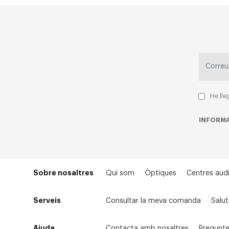
He lle
INFORMA
Sobre nosaltres
Qui som
Òptiques
Centres audi
Serveis
Consultar la meva comanda
Salut
Ajuda
Contacta amb nosaltres
Pregunte