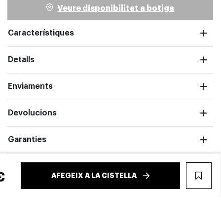
Veure disponibilitat a botiga
Característiques
Detalls
pantalla completa
Enviaments
Devolucions
Garanties
€
AFEGEIX A LA CISTELLA
WIS