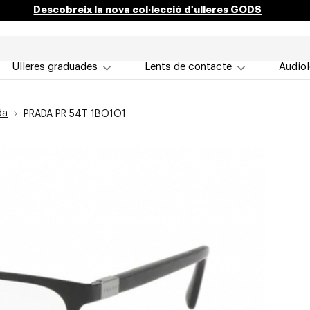
Descobreix la nova col·lecció d'ulleres GODS
Ulleres graduades
Lents de contacte
Audiol
da
PRADA PR 54T 1BO1O1