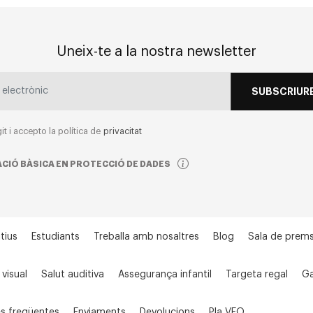
Uneix-te a la nostra newsletter
SUBSCRIURE
git i accepto la política de
privacitat
CIÓ BÀSICA EN PROTECCIÓ DE DADES
tius
Estudiants
Treballa amb nosaltres
Blog
Sala de prem
 visual
Salut auditiva
Assegurança infantil
Targeta regal
Ga
s freqüentes
Enviaments
Devolucions
Pla VEO