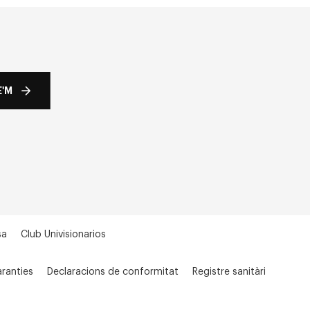
'M
sa
Club Univisionarios
ranties
Declaracions de conformitat
Registre sanitàri