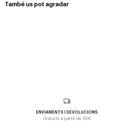
També us pot agradar
Prada
Prada
Prada
PRADA PR 
PRADA PR 14WV
252,00
168,00€
PRADA PR C03V 17N1O1
2 colors
2 colors
210,00€
ENVIAMENTS I DEVOLUCIONS
Gratuïts a partir de 30€