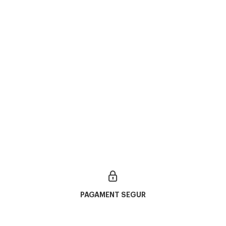
a
Prada
Prada
 PR A15V
PRADA PR 15YV
,00€
224,00€
PRADA PR C02V 16K1O1
rs
238,00€
PAGAMENT SEGUR