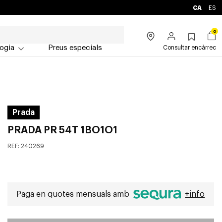
CA
ES
0
ogia
Preus especials
Consultar encàrrec
Prada
PRADA PR 54T 1BO1O1
REF:
240269
Paga en quotes mensuals amb
+info