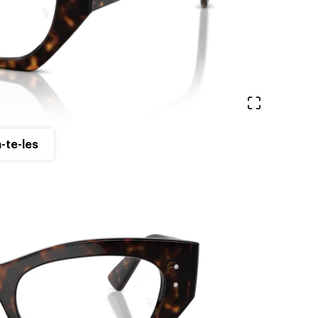
Veure en 
-te-les