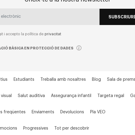
SUBSCRIURE
git i accepto la política de
privacitat
CIÓ BÀSICA EN PROTECCIÓ DE DADES
tius
Estudiants
Treballa amb nosaltres
Blog
Sala de prem
 visual
Salut auditiva
Assegurança infantil
Targeta regal
Ga
s freqüentes
Enviaments
Devolucions
Pla VEO
omocions
Progressives
Tot per descobrir