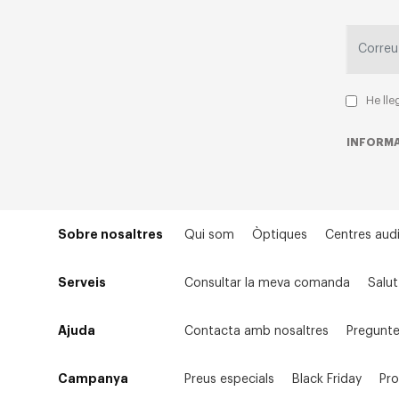
He lle
INFORMA
Sobre nosaltres
Qui som
Òptiques
Centres audi
Serveis
Consultar la meva comanda
Salut
Ajuda
Contacta amb nosaltres
Pregunte
Campanya
Preus especials
Black Friday
Pr