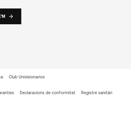
'M
sa
Club Univisionarios
ranties
Declaracions de conformitat
Registre sanitàri