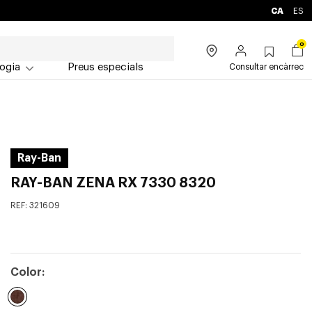
CA
ES
0
ogia
Preus especials
Consultar encàrrec
Ray-Ban
RAY-BAN ZENA RX 7330 8320
REF:
321609
Color: