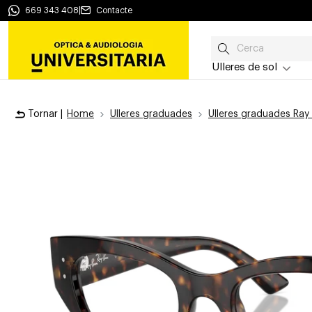
669 343 408
|
Contacte
Ulleres de sol
Tornar |
Home
Ulleres graduades
Ulleres graduades Ray