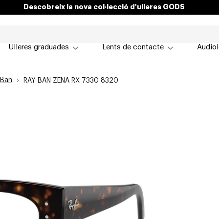
Descobreix la nova col·lecció d'ulleres GODS
Ulleres graduades
Lents de contacte
Audiol
 Ban
RAY-BAN ZENA RX 7330 8320