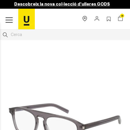
Descobreix la nova col·lecció d'ulleres GODS
0