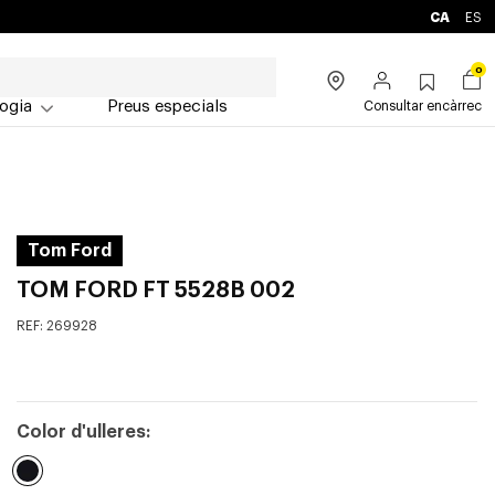
CA
ES
0
ogia
Preus especials
Consultar encàrrec
Tom Ford
TOM FORD FT 5528B 002
REF:
269928
Color d'ulleres: