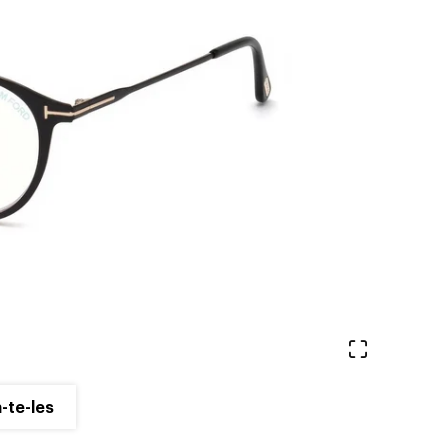
Veure en 
-te-les