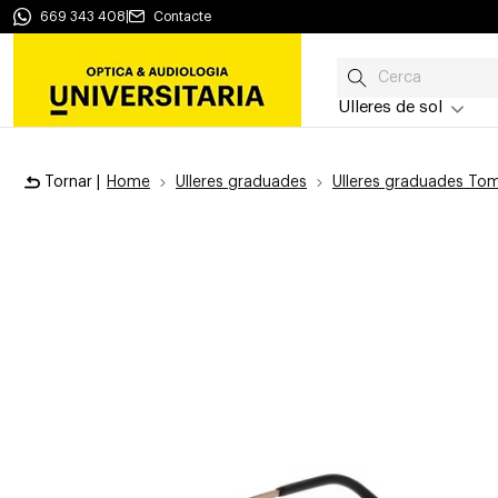
669 343 408
|
Contacte
Ulleres de sol
Tornar |
Home
Ulleres graduades
Ulleres graduades To