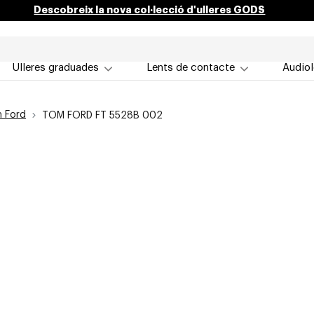
Descobreix la nova col·lecció d'ulleres GODS
Ulleres graduades
Lents de contacte
Audiol
m Ford
TOM FORD FT 5528B 002