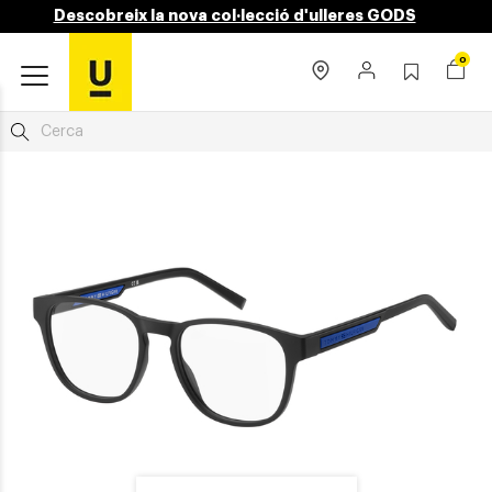
Descobreix la nova col·lecció d'ulleres GODS
0