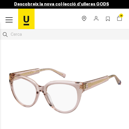
Descobreix la nova col·lecció d'ulleres GODS
0