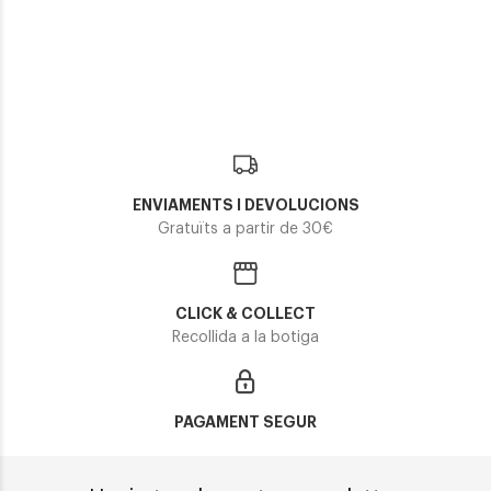
TOMMY HILFIGER TH 1917
TOMMY HILFIGER TH 2038
113,44€
130,50€
92,95€
2 colors
ENVIAMENTS I DEVOLUCIONS
Gratuïts a partir de 30€
CLICK & COLLECT
Recollida a la botiga
PAGAMENT SEGUR