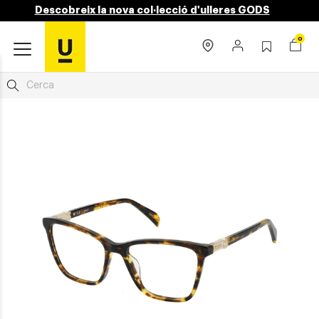
Descobreix la nova col·lecció d'ulleres GODS
0