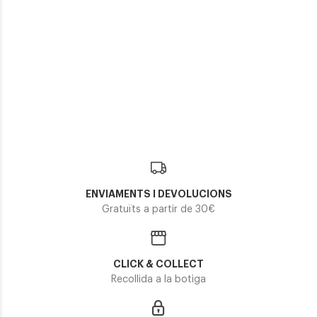
Silhouette
Silhouette
Silhouette
SILHOUETTE 4557
SILHOUETTE 2923
SILHOUETTE 2934
379,50€
377,10€
277,05€
2 colors
2 colors
2 colors
ENVIAMENTS I DEVOLUCIONS
Gratuïts a partir de 30€
CLICK & COLLECT
Recollida a la botiga