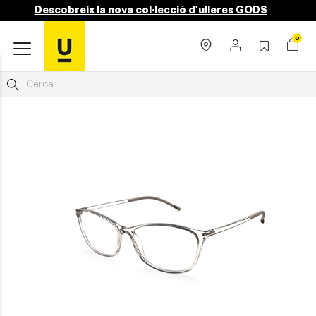
Descobreix la nova col·lecció d'ulleres GODS
0