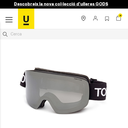
Descobreix la nova col·lecció d'ulleres GODS
0